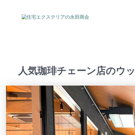
内
容
を
ス
キ
ッ
プ
人気珈琲チェーン店のウ