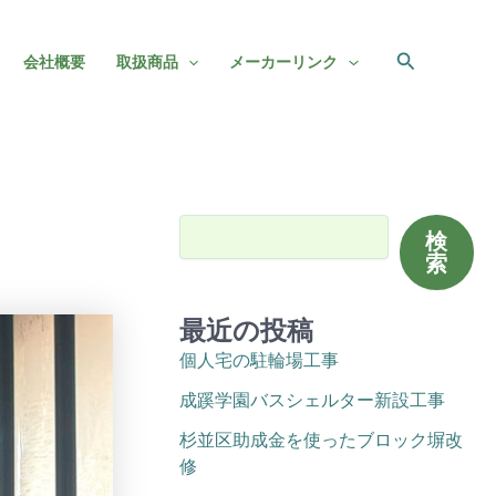
検
会社概要
取扱商品
メーカーリンク
索
検索
検
索
最近の投稿
個人宅の駐輪場工事
成蹊学園バスシェルター新設工事
杉並区助成金を使ったブロック塀改
修