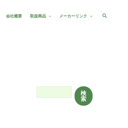
検
会社概要
取扱商品
メーカーリンク
索
検索
検
索