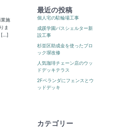
最近の投稿
個人宅の駐輪場工事
商業施
りま
成蹊学園バスシェルター新
…]
設工事
杉並区助成金を使ったブロ
ック塀改修
人気珈琲チェーン店のウッ
ドデッキテラス
2Fベランダにフェンスとウ
ッドデッキ
カテゴリー