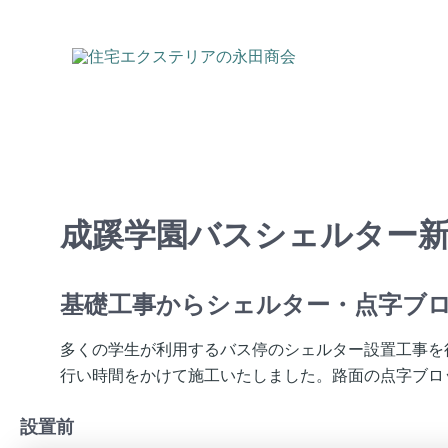
内
容
を
ス
キ
ッ
プ
成蹊学園バスシェルター
基礎工事からシェルター・点字ブ
多くの学生が利用するバス停のシェルター設置工事を
行い時間をかけて施工いたしました。路面の点字ブロ
設置前