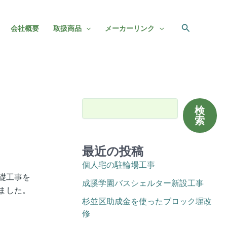
検
会社概要
取扱商品
メーカーリンク
索
検索
検
索
最近の投稿
個人宅の駐輪場工事
礎工事を
成蹊学園バスシェルター新設工事
ました。
杉並区助成金を使ったブロック塀改
修