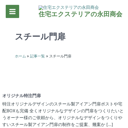
内
容
住宅エクステリアの永田商会
Main
を
ス
Menu
キ
スチール門扉
ッ
プ
ホーム
記事一覧
スチール門扉
オリジナル特注門扉
特注オリジナルデザインのスチール製アイアン門扉ポストや宅
配BOXも完備 全くオリジナルなデザインの門扉をつくりたいと
うオーナー様のご依頼から、オリジナルなデザインをつくりや
すいスチール製アイアン門扉の制作をご提案、幾案か […]