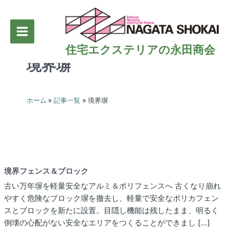
内
容
を
Main
ス
住宅エクステリアの永田商会
キ
Menu
境界塀
ッ
プ
ホーム
記事一覧
境界塀
境界フェンス＆ブロック
古い万年塀を軽量安全なアルミ＆ポリフェンスへ 古くなり崩れ
やすく危険なブロック塀を撤去し、軽量で安全なポリカフェン
スとブロックを新たに設置。目隠し機能は残したまま、明るく
倒壊の心配がない安全なエリアをつくることができまし […]