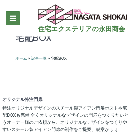
内
容
を
Main
ス
住宅エクステリアの永田商会
キ
Menu
宅配BOX
ッ
プ
ホーム
記事一覧
宅配BOX
オリジナル特注門扉
特注オリジナルデザインのスチール製アイアン門扉ポストや宅
配BOXも完備 全くオリジナルなデザインの門扉をつくりたいと
うオーナー様のご依頼から、オリジナルなデザインをつくりや
すいスチール製アイアン門扉の制作をご提案、幾案か […]